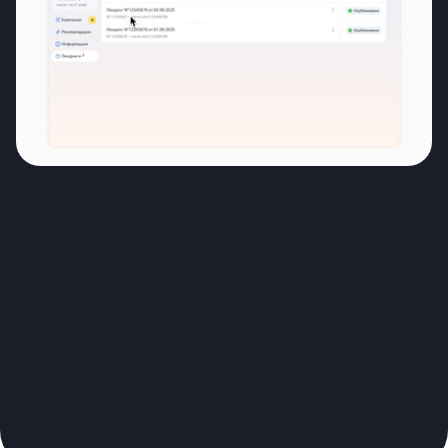
Начните создавать
Выберите спосо
кампанию в Директе
создания лендин
Или зайдите в меню «Лендинги» сервиса
По описанию бизнеса ил
если он у вас есть, — и 
подсказкам