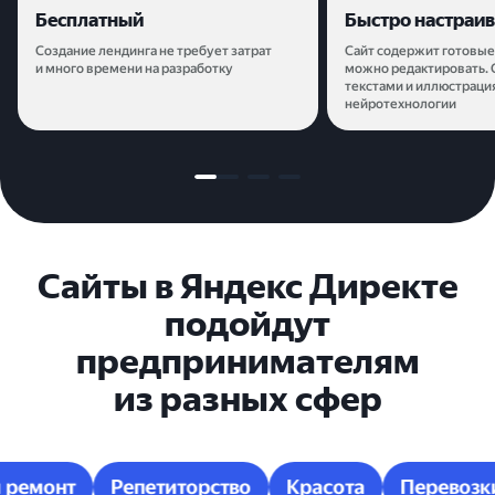
Бесплатный
Быстро настраив
Создание лендинга не требует затрат
Сайт содержит готовые
и много времени на разработку
можно редактировать. 
текстами и иллюстраци
нейротехнологии
Сайты в Яндекс Директе
подойдут
предпринимателям
из разных сфер
о и ремонт
Репетиторство
Красота
Перево