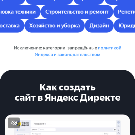
вка техники
Строительство и ремонт
Репетито
я доставка
Хозяйство и уборка
Дизайн
Юри
Исключение: категории, запрещённые
политикой
Яндекса и законодательством
Как создать
сайт в Яндекс Директе