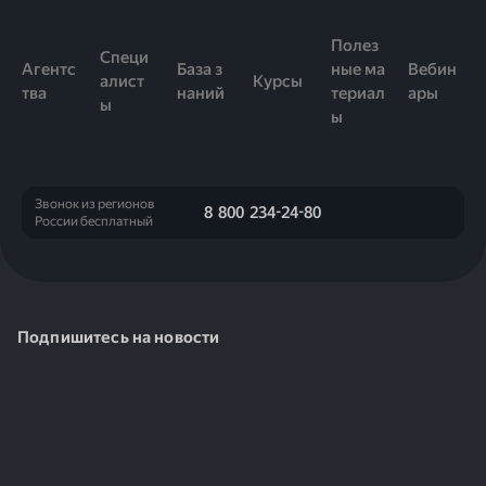
безопасности. Вы всегда можете обратиться к нам,
районов.
если требуется перепроверить фильтрацию трафика
Полез
Специ
вручную.
Агентс
База з
ные ма
Вебин
алист
Курсы
тва
наний
териал
ары
ы
ы
Звонок из регионов
8 800 234-24-80
России бесплатный
Подпишитесь на новости