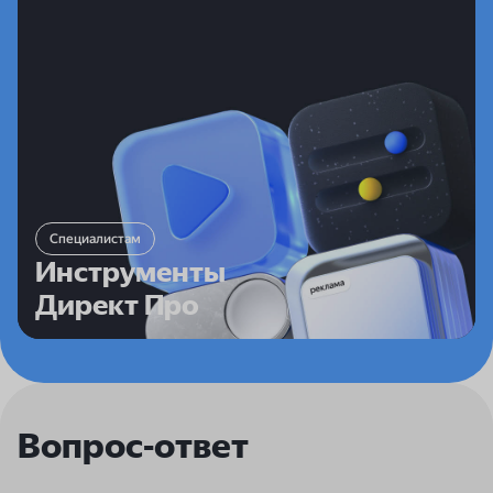
Инструменты Директ Про
Помогают продвигать товары и услуги на всех
площадках Яндекса и позволяют управлять
стратегией и эффективностью продвижения
максимально детально:
Специалистам
контекстный баннер
Инструменты
охватные кампании
Директ Про
единая перфоманс-кампания
Вопрос-ответ