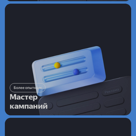
Более опытным
Мастер
кампаний
Более гибкий режим, где можно выбрать цели,
Более опытным
аудиторию и бюджет. Подходит предпринимателям,
Мастер
которые хотят точнее управлять настройками
кампаний
и результатами продвижения
Специалистам