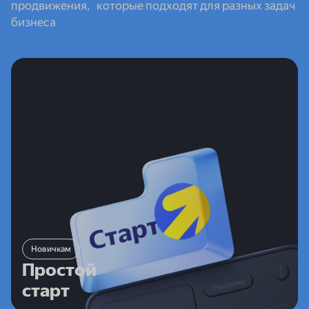
продвижения, которые подходят для разных задач
бизнеса
Новичкам
Простой
старт
Для тех, кто только начинает работать
Новичкам
с продвижением в интернете. Директ сам создаст
Простой
объявления, подберёт аудиторию и настроит
старт
кампанию — достаточно указать ссылку на площадку