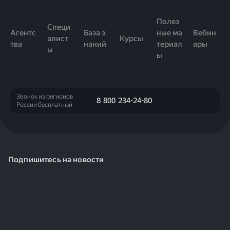
безопасности. Вы всегда можете обратиться к нам,
районов.
если требуется перепроверить фильтрацию трафика
Полез
Специ
вручную.
Агентс
База з
ные ма
Вебин
алист
Курсы
тва
наний
териал
ары
ы
ы
Звонок из регионов
8 800 234-24-80
России бесплатный
Подпишитесь на новости