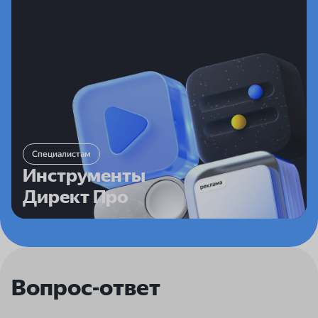
Инструменты Директ Про
Помогают продвигать товары и услуги на всех
площадках Яндекса и позволяют управлять
стратегией и эффективностью продвижения
максимально детально:
Специалистам
контекстный баннер
Инструменты
охватные кампании
Директ Про
единая перфоманс-кампания
Вопрос-ответ