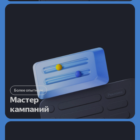
Более опытным
Мастер
кампаний
Более гибкий режим, где можно выбрать цели,
Более опытным
аудиторию и бюджет. Подходит предпринимателям,
Мастер
которые хотят точнее управлять настройками
кампаний
и результатами продвижения
Специалистам