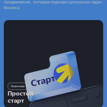
продвижения, которые подходят для разных задач
бизнеса
Новичкам
Простой
старт
Для тех, кто только начинает работать
Новичкам
с продвижением в интернете. Директ сам создаст
Простой
объявления, подберёт аудиторию и настроит
старт
кампанию — достаточно указать ссылку на площадку